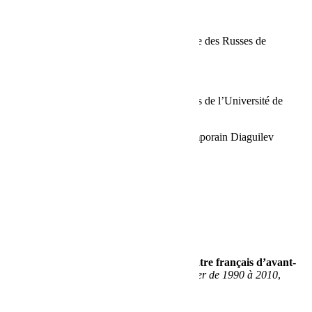
l’Étranger
actes du colloque international sur La culture des Russes de
l’Étranger de 1990 à 2010
du 26 au 28 mail 2012
à la Faculté des des arts et des sciences libres de l’Université de
Saint-Pétersbourg
avec la collaboration du Musée d’art contemporain Diaguilev
LIRE UN EXTRAIT DU TEXTE
LIENS
Qui ne travaille pas ne mange pas
Vous en rêvez (Youri l'a fait)
La culture russe contemporaine et le théâtre français d’avant-
garde
, in
La culture des Russes de l’Étranger de 1990 à 2010
,
Saint-Pétersbourg, 2013, pp.217-221