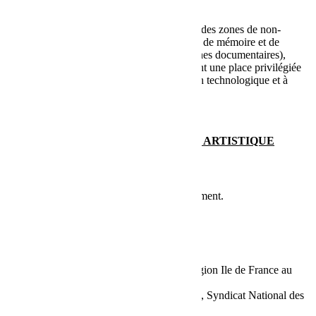
À PROPOS
Les créations de Mabel Octobre interrogent des zones de non-
existence. Elles mettent en oeuvre un travail de mémoire et de
réhabilitation (enquêtes historiques, recherches documentaires),
mélangent différentes disciplines et accordent une place privilégiée
au développement numérique, à l’innovation technologique et à
l’écriture contemporaine.
LIRE LA SUITE...
TÉLÉCHARGER NOTRE DOSSIER ARTISTIQUE
Prochaines représentations
Pas de représentations à afficher pour le moment.
PARTENAIRES
CONTACT
Mabel Octobre est conventionnée par la Région Ile de France au
titre de la permanence artistique.
La compagnie est adhérente au SYNDEAC, Syndicat National des
Entreprises Artistiques et Culturelles.