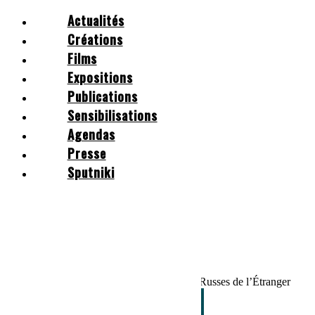
Actualités
Créations
Films
Expositions
Publications
Mabel Octobre
Sensibilisations
Actualités
Agendas
Créations
Presse
Films
Expositions
Sputniki
Publications
Sensibilisations
Agendas
Presse
Sputniki
Accueil
/
Publications
/
La culture des Russes de l’Étranger