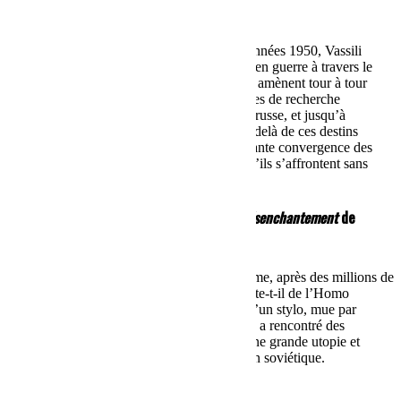
Vie et destin
de Vassili Grossman
Dans ce roman-fresque, composé dans les années 1950, Vassili
Grossman (1905-1964) fait revivre l’URSS en guerre à travers le
destin d’une famille, dont les membres nous amènent tour à tour
dans Stalingrad assiégée, dans les laboratoires de recherche
scientifique, dans la vie ordinaire du peuple russe, et jusqu’à
Treblinka sur les pas de l’Armée rouge. Au-delà de ces destins
souvent tragiques, il s’interroge sur la terrifiante convergence des
systèmes nazi et communiste alors même qu’ils s’affrontent sans
merci.
La fin de l’homme rouge – ou le temps du désenchantement
de
Svetlana Alexievitch
Après soixante-dix ans de marxisme-léninisme, après des millions de
morts, après l’implosion de l’URSS, que reste-t-il de l’Homo
sovieticus ? Armée d’un magnétophone et d’un stylo, mue par
l’attention et la fidélité, Svetlana Alexievitch a rencontré des
survivants qui ont vécu la petite histoire d’une grande utopie et
témoignent de cette tragédie qu’a été l’Union soviétique.
PROCHAINES DATES