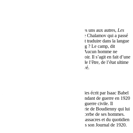
INTENTION
Récits de la Kolyma
de Varlam Chalamov
Sous forme de fragments qui se répondent les uns aux autres,
Les
récits de la Kolyma
retracent l’expérience de Chalamov qui a passé
de nombreuses années au Goulag. Comment traduire dans la langue
des hommes libres une expérience au Goulag ? Le camp, dit
Chalamov, est une école négative de la vie. Aucun homme ne
devrait voir ce qui s’y passe, ni même le savoir. Il s’agit en fait d’une
connaissance essentielle, une connaissance de l’être, de l’état ultime
de l’homme, mais acquise à un prix trop élevé.
La Cavalerie rouge
de Isaac Babel
La Cavalerie rouge
est un recueil de nouvelles écrit par Isaac Babel
(1894-1940) sur son expérience de correspondant de guerre en 1920
pendant la campagne de Pologne, en pleine guerre civile. Il
s’engagea dans la Première armée de cavalerie de Boudienny qui lui
reprocha, par la suite, une description trop acerbe de ses hommes.
Babel livre un témoignage implacable des massacres et du quotidien
de la cavalerie qu’il consigna également dans son Journal de 1920.