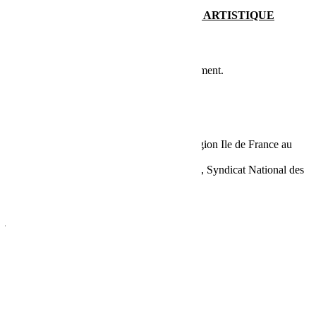
TÉLÉCHARGER NOTRE DOSSIER ARTISTIQUE
Prochaines représentations
Pas de représentations à afficher pour le moment.
PARTENAIRES
CONTACT
Mabel Octobre est conventionnée par la Région Ile de France au
titre de la permanence artistique.
La compagnie est adhérente au SYNDEAC, Syndicat National des
Entreprises Artistiques et Culturelles.
Judith Depaule
direction artistique
judith@mabeloctobre.com
Andriy Demchak
Chargé de production
admin@mabeloctobre.com
MABEL OCTOBRE
65 boulevard Arago