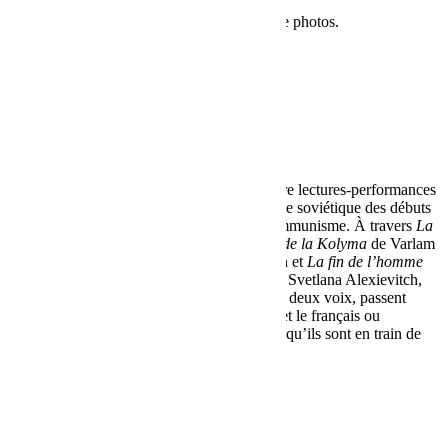
➥ Cliquer ci dessus pour accéder à la galerie photos.
... spectacle suivant
Écrits russes
Lectures bilingues + vidéo
La compagnie Mabel Octobre propose quatre lectures-performances
littéraires bilingues qui dépeignent le paysage soviétique des débuts
de la révolution d’Octobre à la chute du communisme. À travers
La
Cavalerie rouge
de Isaac Babel,
Les Récits de la Kolyma
de Varlam
Chalamov,
Vie et destin
de Vassili Grossman et
La fin de l’homme
rouge – ou le temps du désenchantement
de Svetlana Alexievitch,
Judith Depaule et Victor Ponomarev lisent à deux voix, passent
d’une langue à l’autre, entremêlent le russe et le français ou
projettent en vidéo la traduction écrite de ce qu’ils sont en train de
dire, sans jamais perdre de vue l’original.
Durée
45 min