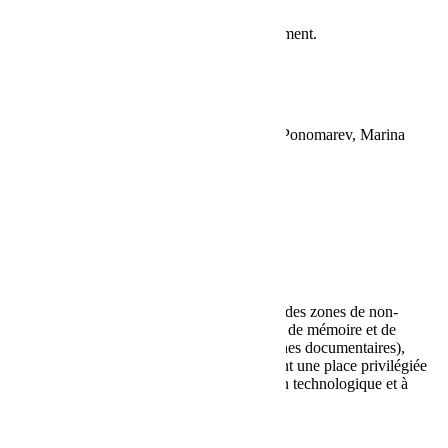
Pas de représentations à afficher pour le moment.
ÉQUIPE
Lectures bilingues
Judith Depaule, Victor Ponomarev, Marina
Keltchewsky
PRODUCTION
Mabel Octobre
À PROPOS
Les créations de Mabel Octobre interrogent des zones de non-
existence. Elles mettent en oeuvre un travail de mémoire et de
réhabilitation (enquêtes historiques, recherches documentaires),
mélangent différentes disciplines et accordent une place privilégiée
au développement numérique, à l’innovation technologique et à
l’écriture contemporaine.
LIRE LA SUITE...