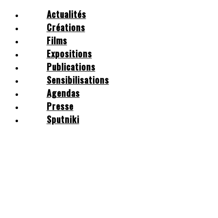
Actualités
Créations
Films
Expositions
Publications
Mabel Octobre
Sensibilisations
Actualités
Agendas
Créations
Presse
Films
Expositions
Sputniki
Publications
Sensibilisations
Agendas
Presse
Sputniki
Accueil
/
Créations
/
Écrits russes
no images were found